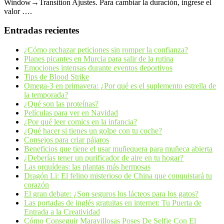
Window→Transition Ajustes. Para cambiar la duración, ingrese el
valor ….
Entradas recientes
¿Cómo rechazar peticiones sin romper la confianza?
Planes picantes en Murcia para salir de la rutina
Emociones intensas durante eventos deportivos
Tips de Blood Strike
Omega-3 en primavera: ¿Por qué es el suplemento estrella de
la temporada?
¿Qué son las proteínas?
Películas para ver en Navidad
¿Por qué leer comics en la infancia?
¿Qué hacer si tienes un golpe con tu coche?
Consejos para criar pájaros
Beneficios que tiene el usar muñequera para muñeca abierta
¿Deberías tener un purificador de aire en tu hogar?
Las orquídeas: las plantas más hermosas
Dragón Li: El felino misterioso de China que conquistará tu
corazón
El gran debate: ¿Son seguros los lácteos para los gatos?
Las portadas de inglés gratuitas en internet: Tu Puerta de
Entrada a la Creatividad
Cómo Conseguir Maravillosas Poses De Selfie Con El