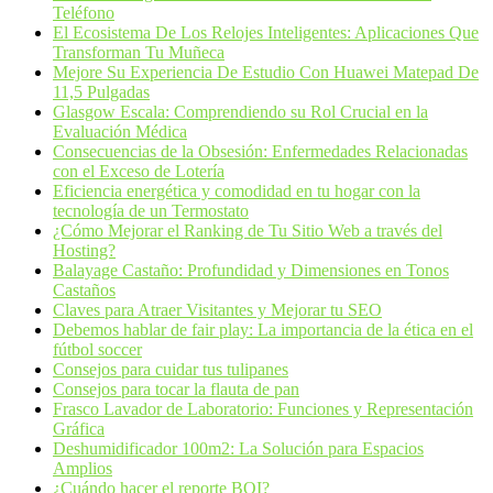
Teléfono
El Ecosistema De Los Relojes Inteligentes: Aplicaciones Que
Transforman Tu Muñeca
Mejore Su Experiencia De Estudio Con Huawei Matepad De
11,5 Pulgadas
Glasgow Escala: Comprendiendo su Rol Crucial en la
Evaluación Médica
Consecuencias de la Obsesión: Enfermedades Relacionadas
con el Exceso de Lotería
Eficiencia energética y comodidad en tu hogar con la
tecnología de un Termostato
¿Cómo Mejorar el Ranking de Tu Sitio Web a través del
Hosting?
Balayage Castaño: Profundidad y Dimensiones en Tonos
Castaños
Claves para Atraer Visitantes y Mejorar tu SEO
Debemos hablar de fair play: La importancia de la ética en el
fútbol soccer
Consejos para cuidar tus tulipanes
Consejos para tocar la flauta de pan
Frasco Lavador de Laboratorio: Funciones y Representación
Gráfica
Deshumidificador 100m2: La Solución para Espacios
Amplios
¿Cuándo hacer el reporte BOI?