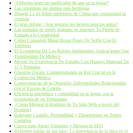
¿Deberías tener un purificador de aire en tu hogar?
Las orquídeas: las plantas más hermosas
Dragón Li: El felino misterioso de China que conquistará tu
corazón
El gran debate: ¿Son seguros los lácteos para los gatos?
Las portadas de inglés gratuitas en internet: Tu Puerta de
Entrada a la Creatividad
Cómo Conseguir Maravillosas Poses De Selfie Con El
Teléfono
El Ecosistema De Los Relojes Inteligentes: Aplicaciones Que
Transforman Tu Muñeca
Mejore Su Experiencia De Estudio Con Huawei Matepad De
11,5 Pulgadas
Glasgow Escala: Comprendiendo su Rol Crucial en la
Evaluación Médica
Consecuencias de la Obsesión: Enfermedades Relacionadas
con el Exceso de Lotería
Eficiencia energética y comodidad en tu hogar con la
tecnología de un Termostato
¿Cómo Mejorar el Ranking de Tu Sitio Web a través del
Hosting?
Balayage Castaño: Profundidad y Dimensiones en Tonos
Castaños
Claves para Atraer Visitantes y Mejorar tu SEO
Debemos hablar de fair play: La importancia de la ética en el