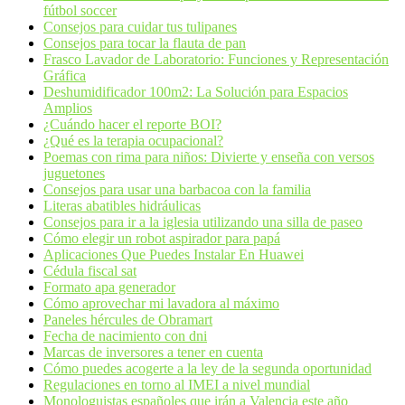
fútbol soccer
Consejos para cuidar tus tulipanes
Consejos para tocar la flauta de pan
Frasco Lavador de Laboratorio: Funciones y Representación
Gráfica
Deshumidificador 100m2: La Solución para Espacios
Amplios
¿Cuándo hacer el reporte BOI?
¿Qué es la terapia ocupacional?
Poemas con rima para niños: Divierte y enseña con versos
juguetones
Consejos para usar una barbacoa con la familia
Literas abatibles hidráulicas
Consejos para ir a la iglesia utilizando una silla de paseo
Cómo elegir un robot aspirador para papá
Aplicaciones Que Puedes Instalar En Huawei
Cédula fiscal sat
Formato apa generador
Cómo aprovechar mi lavadora al máximo
Paneles hércules de Obramart
Fecha de nacimiento con dni
Marcas de inversores a tener en cuenta
Cómo puedes acogerte a la ley de la segunda oportunidad
Regulaciones en torno al IMEI a nivel mundial
Monologuistas españoles que irán a Valencia este año