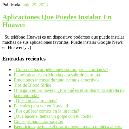
Publicada
junio 29, 2023
Aplicaciones Que Puedes Instalar En
Huawei
Su teléfono Huawei es un dispositivo poderoso que puede instalar
muchas de sus aplicaciones favoritas. Puede instalar Google News
en Huawei […]
Entradas recientes
¿Cómo rechazar peticiones sin romper la confianza?
Planes picantes en Murcia para salir de la rutina
Emociones intensas durante eventos deportivos
Tips de Blood Strike
Omega-3 en primavera: ¿Por qué es el suplemento estrella de
la temporada?
¿Qué son las proteínas?
Películas para ver en Navidad
¿Por qué leer comics en la infancia?
¿Qué hacer si tienes un golpe con tu coche?
Consejos para criar pájaros
Beneficios que tiene el usar muñequera para muñeca abierta