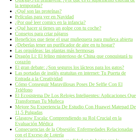
la temporada?
¿Qué son las proteínas?
Películas para ver en Navidad
¿Por qué leer comics en la infancia?
¿Qué hacer si tienes un golpe con tu coche?
Consejos para criar pájaros
Beneficios que tiene el usar muñequera para muñeca abierta
¿Deberías tener un purificador de aire en tu hogar?
Las orquídeas: las plantas más hermosas
Dragón Li: El felino misterioso de China que conquistará tu
corazón
El gran debate: ¿Son seguros los lácteos para los gatos?
Las portadas de inglés gratuitas en internet: Tu Puerta de
Entrada a la Creatividad
Cómo Conseguir Maravillosas Poses De Selfie Con El
Teléfono
El Ecosistema De Los Relojes Inteligentes: Aplicaciones Que
Transforman Tu Muñeca
Mejore Su Experiencia De Estudio Con Huawei Matepad De
11,5 Pulgadas
Glasgow Escala: Comprendiendo su Rol Crucial en la
Evaluación Médica
Consecuencias de la Obsesión: Enfermedades Relacionadas
con el Exceso de Lotería