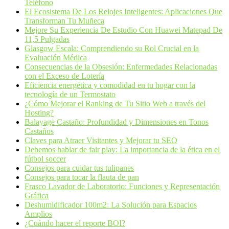
Teléfono
El Ecosistema De Los Relojes Inteligentes: Aplicaciones Que
Transforman Tu Muñeca
Mejore Su Experiencia De Estudio Con Huawei Matepad De
11,5 Pulgadas
Glasgow Escala: Comprendiendo su Rol Crucial en la
Evaluación Médica
Consecuencias de la Obsesión: Enfermedades Relacionadas
con el Exceso de Lotería
Eficiencia energética y comodidad en tu hogar con la
tecnología de un Termostato
¿Cómo Mejorar el Ranking de Tu Sitio Web a través del
Hosting?
Balayage Castaño: Profundidad y Dimensiones en Tonos
Castaños
Claves para Atraer Visitantes y Mejorar tu SEO
Debemos hablar de fair play: La importancia de la ética en el
fútbol soccer
Consejos para cuidar tus tulipanes
Consejos para tocar la flauta de pan
Frasco Lavador de Laboratorio: Funciones y Representación
Gráfica
Deshumidificador 100m2: La Solución para Espacios
Amplios
¿Cuándo hacer el reporte BOI?