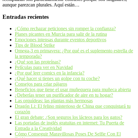
aunque parezcan plurales. Aquí están…
Entradas recientes
¿Cómo rechazar peticiones sin romper la confianza?
Planes picantes en Murcia para salir de la rutina
Emociones intensas durante eventos deportivos
Tips de Blood Strike
Omega-3 en primavera: ¿Por qué es el suplemento estrella de
la temporada?
¿Qué son las proteínas?
Películas para ver en Navidad
¿Por qué leer comics en la infancia?
¿Qué hacer si tienes un golpe con tu coche?
Consejos para criar pájaros
Beneficios que tiene el usar muñequera para muñeca abierta
¿Deberías tener un purificador de aire en tu hogar?
Las orquídeas: las plantas más hermosas
Dragón Li: El felino misterioso de China que conquistará tu
corazón
El gran debate: ¿Son seguros los lácteos para los gatos?
Las portadas de inglés gratuitas en internet: Tu Puerta de
Entrada a la Creatividad
Cómo Conseguir Maravillosas Poses De Selfie Con El